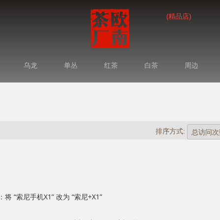
(精品店)
乌龙
单丛
红茶
白茶
周边
排序方式:
索尼手机X1” 改为 “索尼+X1”