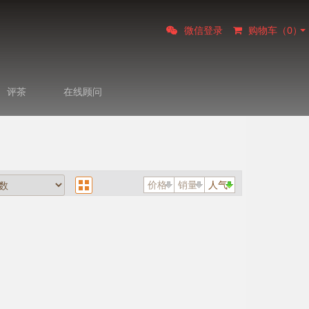
微信登录
购物车（
0
）
评茶
在线顾问
价格
销量
人气