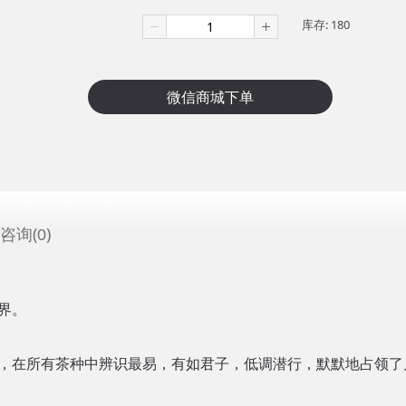
库存:
180
咨询(
)
0
界。
，在所有茶种中辨识最易，有如君子，低调潜行，默默地占领了几