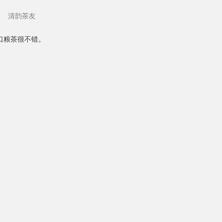
清韵茶友
口粮茶很不错。