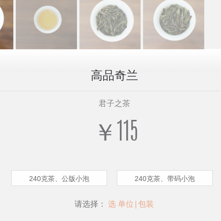
高品奇兰
君子之茶
￥115
240克茶、公版小泡
240克茶、带码小泡
请选择：
选 单位|包装