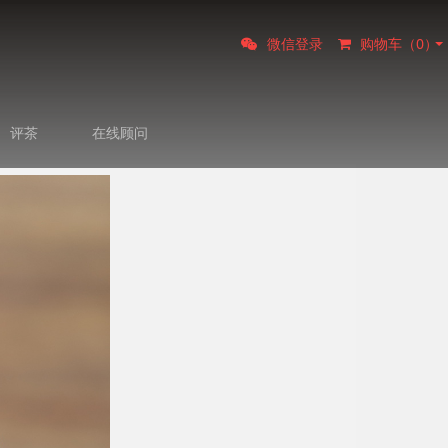
微信登录
购物车（
0
）
评茶
在线顾问