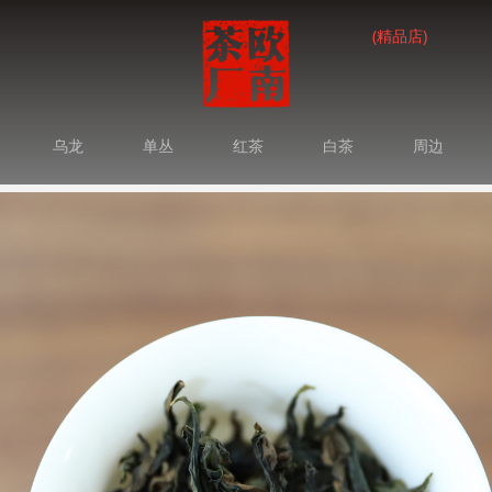
(精品店)
乌龙
单丛
红茶
白茶
周边