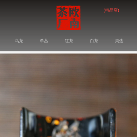
(精品店)
乌龙
单丛
红茶
白茶
周边