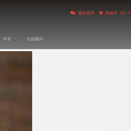
微信登录
购物车（
0
）
评茶
在线顾问