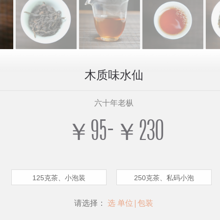
木质味水仙
六十年老枞
￥95-￥230
125克茶、小泡装
250克茶、私码小泡
请选择：
选 单位|包装