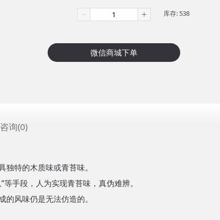
库存:
538
咨询(
)
0
具独特的木质味或青苔味。
枞”等手段，人为实现青苔味，真伪难辨。
成的风味仍是无法仿造的。