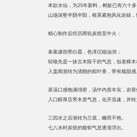
本款水仙，为25年新料，
树龄
已有六十多
山场深壑半阴半阳，根系紧抱风化岩砾，
精心制作后经历两轮炭焙至中火：
条索遒劲带白霜，色泽沉稳油润；
轻嗅先是一抹古木陈干的气息，似老樟木
入盖闻渐转为清朗的粽叶香，带有糯甜感
茶汤口感饱满绵密，汤中内质丰实，岩骨
入口醇厚且带木质气息，化开迅速，并转
三四水之后渐转为兰底，幽而不艳。
七八水时炭焙的馥郁气息逐渐浮出。